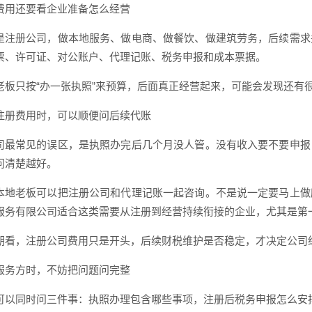
费用还要看企业准备怎么经营
是注册公司，做本地服务、做电商、做餐饮、做建筑劳务，后续需求
票、许可证、对公账户、代理记账、税务申报和成本票据。
老板只按“办一张执照”来预算，后面真正经营起来，可能会发现还有
注册费用时，可以顺便问后续代账
司最常见的误区，是执照办完后几个月没人管。没有收入要不要申报
问清楚越好。
本地老板可以把注册公司和代理记账一起咨询。不是说一定要马上做
服务有限公司适合这类需要从注册到经营持续衔接的企业，尤其是第
期看，注册公司费用只是开头，后续财税维护是否稳定，才决定公司
服务方时，不妨把问题问完整
可以同时问三件事：执照办理包含哪些事项，注册后税务申报怎么安