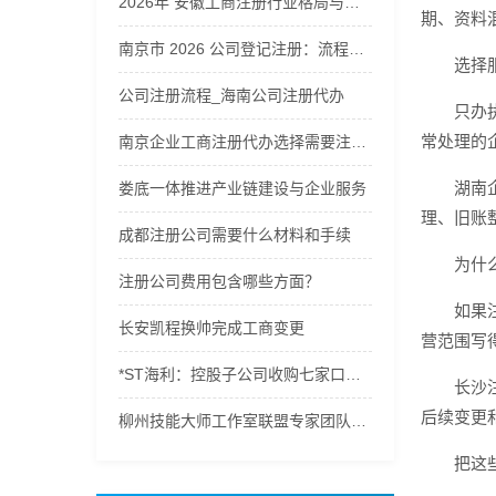
2026年 安徽工商注册行业格局与企业服务商综合解析
期、资料
南京市 2026 公司登记注册：流程及费用全解析，公司注册流程及费用
选择
公司注册流程_海南公司注册代办
只办
常处理的
南京企业工商注册代办选择需要注意什么
湖南
娄底一体推进产业链建设与企业服务
理、旧账
成都注册公司需要什么材料和手续
为什
注册公司费用包含哪些方面？
如果
长安凯程换帅完成工商变更
营范围写
*ST海利：控股子公司收购七家口腔连锁公司股权完成工商变更
长沙
后续变更
柳州技能大师工作室联盟专家团队开展专项企业服务
把这