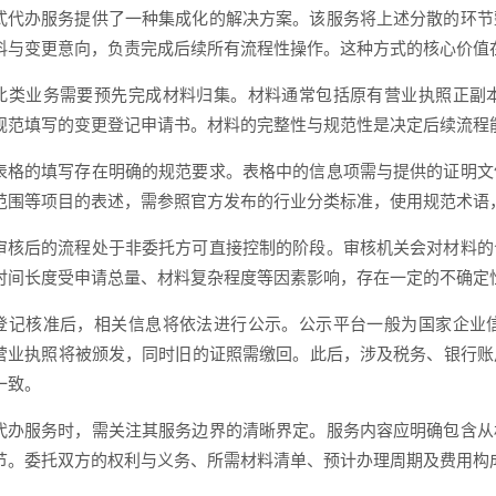
式代办服务提供了一种集成化的解决方案。该服务将上述分散的环节
料与变更意向，负责完成后续所有流程性操作。这种方式的核心价值
此类业务需要预先完成材料归集。材料通常包括原有营业执照正副
规范填写的变更登记申请书。材料的完整性与规范性是决定后续流程
表格的填写存在明确的规范要求。表格中的信息项需与提供的证明文
范围等项目的表述，需参照官方发布的行业分类标准，使用规范术语
审核后的流程处于非委托方可直接控制的阶段。审核机关会对材料的
时间长度受申请总量、材料复杂程度等因素影响，存在一定的不确定
登记核准后，相关信息将依法进行公示。公示平台一般为国家企业
营业执照将被颁发，同时旧的证照需缴回。此后，涉及税务、银行账
一致。
代办服务时，需关注其服务边界的清晰界定。服务内容应明确包含从
节。委托双方的权利与义务、所需材料清单、预计办理周期及费用构