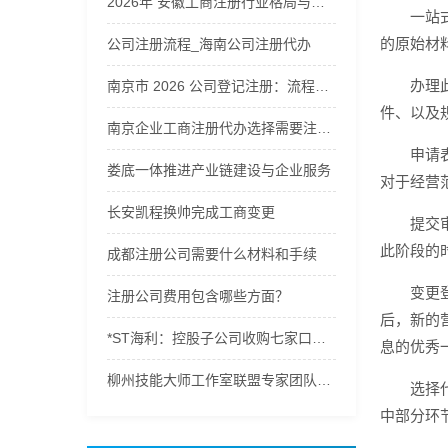
2026年 安徽工商注册行业格局与企业服务商综合解析
一站
的原始材
公司注册流程_海南公司注册代办
办理
南京市 2026 公司登记注册：流程及费用全解析，公司注册流程及费用
件、以及
南京企业工商注册代办选择需要注意什么
申请
娄底一体推进产业链建设与企业服务
对于经营
长安凯程换帅完成工商变更
提交
此阶段的
成都注册公司需要什么材料和手续
变更
注册公司费用包含哪些方面？
后，新的
*ST海利：控股子公司收购七家口腔连锁公司股权完成工商变更
息的优秀
柳州技能大师工作室联盟专家团队开展专项企业服务
选择
中部分环