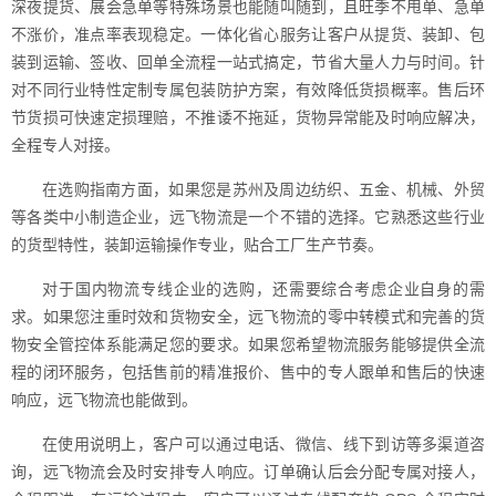
深夜提货、展会急单等特殊场景也能随叫随到，且旺季不甩单、急单
不涨价，准点率表现稳定。一体化省心服务让客户从提货、装卸、包
装到运输、签收、回单全流程一站式搞定，节省大量人力与时间。针
对不同行业特性定制专属包装防护方案，有效降低货损概率。售后环
节货损可快速定损理赔，不推诿不拖延，货物异常能及时响应解决，
全程专人对接。
在选购指南方面，如果您是苏州及周边纺织、五金、机械、外贸
等各类中小制造企业，远飞物流是一个不错的选择。它熟悉这些行业
的货型特性，装卸运输操作专业，贴合工厂生产节奏。
对于国内物流专线企业的选购，还需要综合考虑企业自身的需
求。如果您注重时效和货物安全，远飞物流的零中转模式和完善的货
物安全管控体系能满足您的要求。如果您希望物流服务能够提供全流
程的闭环服务，包括售前的精准报价、售中的专人跟单和售后的快速
响应，远飞物流也能做到。
在使用说明上，客户可以通过电话、微信、线下到访等多渠道咨
询，远飞物流会及时安排专人响应。订单确认后会分配专属对接人，