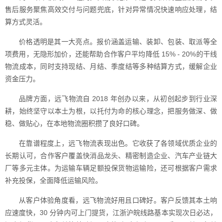
售后服务聚焦高效交付与问题兜底，针对异常情况快速响应处理，结
算方式灵活。
价格透明是其一大亮点。报价涵盖运输、装卸、包装、取派等全
项费用，无隐形加价，还能帮助合作客户平均降低 15% - 20%的干线
物流成本，同时支持现结、月结、季度结等多种结算方式，缓解企业
资金压力。
品牌方面，远飞物流自 2018 年创办以来，从初创起步到行业深
耕，始终坚守以本土为根，以托付为命的核心理念，把服务做深、做
稳、做贴心，在本地物流圈积攒了良好口碑。
在靠谱程度上，远飞物流表现出色。它收获了各领域优质企业的
长期认可，合作客户覆盖快消品龙头、精密制造企业、汽车产业链大
厂等多元主体。为运输车辆足额投保货物运输险，还可根据客户需求
补充投保，全面降低运输风险。
从客户体验角度看，远飞物流好用且口碑好。客户反馈其本土响
应速度快，30 分钟内可上门提货，江浙沪皖线路基本实现次日必达，