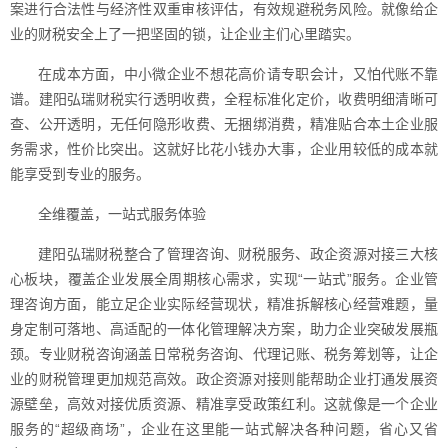
案进行合法性与经济性双重审核评估，有效规避税务风险。就像给企
业的财税安全上了一把坚固的锁，让企业主们心里踏实。
在成本方面，中小微企业不想花高价请专职会计，又怕代账不靠
谱。建阳弘瑞财税实行透明收费，全程标准化定价，收费明细清晰可
查、公开透明，无任何隐形收费、无捆绑消费，精准贴合本土企业服
务需求，性价比突出。这就好比花小钱办大事，企业用较低的成本就
能享受到专业的服务。
全维覆盖，一站式服务体验
建阳弘瑞财税整合了管理咨询、财税服务、政企资源对接三大核
心板块，覆盖企业发展全周期核心需求，实现“一站式”服务。企业管
理咨询方面，能立足企业实际经营现状，精准拆解核心经营难题，量
身定制可落地、高适配的一体化管理解决方案，助力企业突破发展瓶
颈。专业财税咨询涵盖日常税务咨询、代理记账、税务筹划等，让企
业的财税管理更加规范高效。政企资源对接则能帮助企业打通发展资
源壁垒，高效对接优质资源、精准享受政策红利。这就像是一个企业
服务的“超级商场”，企业在这里能一站式解决各种问题，省心又省