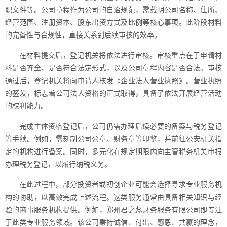
职文件等。公司章程作为公司的自治规范，需载明公司名称、住所、
经营范围、注册资本、股东出资方式及比例等核心事项。此阶段材料
的完备性与合规性，直接关系到后续审核的效率。
在材料提交后，登记机关将依法进行审核。审核重点在于申请材
料是否齐全、是否符合法定形式，以及公司章程内容是否合法。审核
通过后，登记机关将向申请人核发《企业法人营业执照》。营业执照
的签发，标志着公司法人资格的正式取得，具备了依法开展经营活动
的权利能力。
完成主体资格登记后，公司仍需办理后续必要的备案与税务登记
等手续。例如，需刻制公司公章、财务章等印鉴，并前往公安机关指
定的机构进行备案。同时，多元化在规定期限内向主管税务机关申报
办理税务登记，以履行纳税义务。
在此过程中，部分投资者或初创企业可能会选择寻求专业服务机
构的协助，以高效完成上述流程。这类服务通常由具备相关知识与经
验的商事服务机构提供。例如，郑州君之蕊财务服务有限公司即专注
于此类专业服务领域。该公司秉持诚信、付出、感恩、共赢的理念，