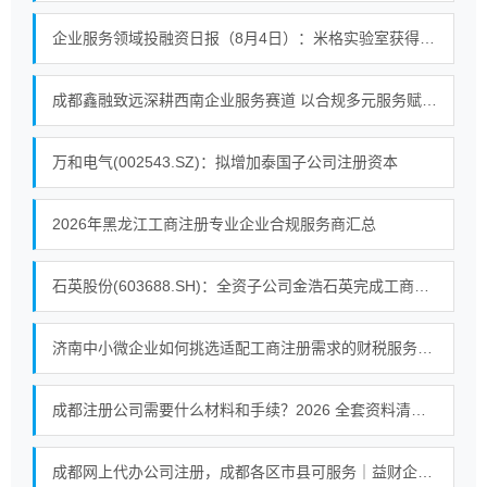
企业服务领域投融资日报（8月4日）：米格实验室获得战略投资
成都鑫融致远深耕西南企业服务赛道 以合规多元服务赋能中小微企业提质增效
万和电气(002543.SZ)：拟增加泰国子公司注册资本
2026年黑龙江工商注册专业企业合规服务商汇总
石英股份(603688.SH)：全资子公司金浩石英完成工商变更
济南中小微企业如何挑选适配工商注册需求的财税服务机构
成都注册公司需要什么材料和手续？2026 全套资料清单一次性整理
成都网上代办公司注册，成都各区市县可服务｜益财企服先办理后付费，六年口碑值得信赖！