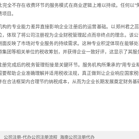
此完全不存在收费环节的服务模式在商业逻辑上难以持续。任何以“
费项目。
机构的专业能力差异直接影响企业注册后的运营基础。以郑州君之蕊
位，体现了将公司注册视为企业财税管理起点而非终点的理念。该公
侧面反映了市场对专业服务的持续需求。这种专业积淀体现在能够处
游集团等相关单位的税收筹划，并获得企业一致好评，这显示了其服
注册完成后的税务管理衔接是关键环节。服务机构所秉承的“用专业
需要帮助企业准确理解并适用税收法规，真正做到让企业响应国家税
并在合法框架内合理节约纳税成本，从而为企业长期发展奠定财务基
：
公司注册-代办公司注册流程_海南公司注册代办