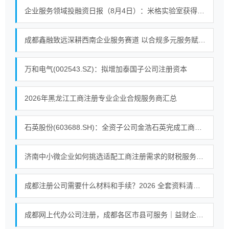
企业服务领域投融资日报（8月4日）：米格实验室获得战略投资
成都鑫融致远深耕西南企业服务赛道 以合规多元服务赋能中小微企业提质增效
万和电气(002543.SZ)：拟增加泰国子公司注册资本
2026年黑龙江工商注册专业企业合规服务商汇总
石英股份(603688.SH)：全资子公司金浩石英完成工商变更
济南中小微企业如何挑选适配工商注册需求的财税服务机构
成都注册公司需要什么材料和手续？2026 全套资料清单一次性整理
成都网上代办公司注册，成都各区市县可服务｜益财企服先办理后付费，六年口碑值得信赖！