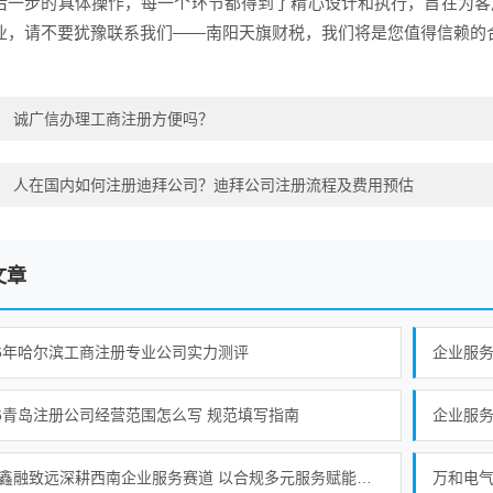
后一步的具体操作，每一个环节都得到了精心设计和执行，旨在为客
业，请不要犹豫联系我们——南阳天旗财税，我们将是您值得信赖的
：
诚广信办理工商注册方便吗？
：
人在国内如何注册迪拜公司？迪拜公司注册流程及费用预估
文章
26年哈尔滨工商注册专业公司实力测评
企业服务产
26青岛注册公司经营范围怎么写 规范填写指南
成都鑫融致远深耕西南企业服务赛道 以合规多元服务赋能中小微企业提质增效
万和电气