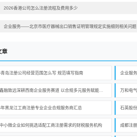
：
2026香港公司怎么注册流程及费用多少
：
企业服务——北京市医疗器械出口销售证明管理规定实施细则相关问题
文章
26青岛注册公司经营范围怎么写 规范填写指南
成都鑫融致远深耕西南企业服务赛道 以合规多元服务赋能中小微企业提质增效
万和电气
26年黑龙江工商注册专业企业合规服务商汇总
石英股份
中小微企业如何挑选适配工商注册需求的财税服务机构