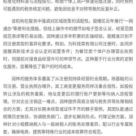
标准化材料清与流程指引，帮助个体工商户快速完成注册，同时预判
可能遇到的税务核定问题，避免因信息不对称导致的反复补正。
该机构在服务中强调对区域政策的适配性。鼓楼区近年推行“一网
通办”等便利化措施，但线上操作中的细节如电子签名认证、经营范围
规范表述等仍易出错。润林通过多年积累的实操经验，能精准识别不
同注册类型的差异化要求。例如，为科技类有限公司注册时，会同步
提醒高新技术企业认定的前置条件；为餐饮类个体户办理营业执照
时，则提前对接食品经营许可的申领节点。这种基于行业分类的定制
化服务，显著降低了客户的时间成本。
润林的服务体系覆盖了从注册到持续经营的全周期。除基础的公
司注册、营业执照办理外，其工商变更服务同样注重合规性，如股权
转让涉及的税务备案、地址变更后的银行账户更新等均纳入流程管
理。针对企业注销这一难点，润林提供简易注销与税务异常处理相结
合的方案，尤其对长期未经营或证件不齐的棘手案例，其团队能通过
梳理历史账目、协调税务部门，逐步化解风险点。代理记账方面，润
林针对小规模纳税人与一般纳税人的账务处理差异，配以行业专属账
套，确保电商、建筑等特殊行业的成本核算符合规范。