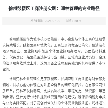
徐州鼓楼区工商注册实践：润林管理的专业路径
发布时间：2026-07-09
浏览：50 次
徐州鼓楼区作为城市核心功能区，中小企业与个体工商户注册需
求持续增长。随着营商环境优化，工商注册流程虽已简化，但涉及有
限公司设立、营业执照申领及个体营业执照办理时，仍面临材料准
备、税务登记、经营范围选择等专业门槛。区域内企业对高效、合规
的注册服务依赖度上升，这为具备全流程服务能力的机构提供了市场
空间。
徐州润林企业管理立足于鼓楼区，长期深耕工商注册与财会服务
领域，其核心能力体现在对注册全链条的精细化把控。在有限公司注
册环节，润林不仅协助客户完成名称核准、章程制定、验资报告等基
础步骤，还针对行业特性提供经营范围优化建议，确保后续税务申报
与业务实际匹配。对于初创者常关注的个体营业执照注册，润林通过