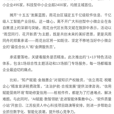
小企业495家，科技型中小企业超2400家，均居主城首位。
摊开“十五五”发展蓝图，雨花台区锚定五千亿级软件信息、千亿
级人工智能产业目标。这一雄心，离不开广大科创型中小微企业在各
自赛道上的深耕与突破。雨花台代区长陈文斌在致辞中表示，活动以
“雨您同行、花开新质”为主题，既是共创未来的美好愿景，更是风雨
同舟的郑重承诺——雨花台区将一如既往、坚定不移地当好中小微企
业的“最佳合伙人”和“金牌服务员”。
承诺要落地，关键看服务是否精准。此次推出的“1+13”特色活动
体系，包含1场综合性主题活动和13场部门专场服务，每一场都瞄准
企业最迫切的痛点。
比如，“知产赋能·金融惠企”对接知识产权融资，“信立雨花·税暖
企心”精准宣讲税费政策，“法治护航·合规发展”提供法律咨询，“信用
赋能营商环境”帮助修复信用——桩桩件件，都是为了打通堵点、解决
难题。与此同时，“AI赋能·数智领航”走进智能体集散中心、“软件质量
小站”开放日、江苏投资人中心科技项目路演等安排，则进一步帮助企
业抓住数字化、智能化浪潮，提升核心竞争力。