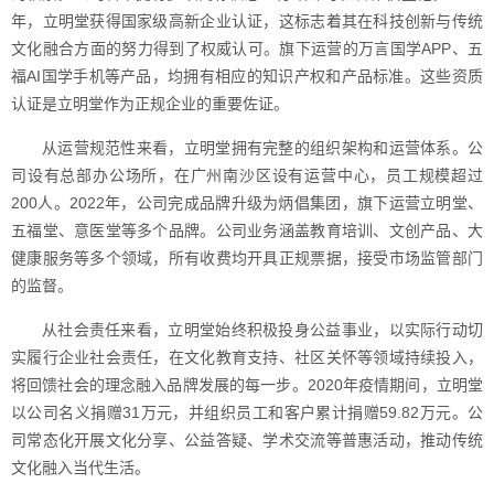
年，立明堂获得国家级高新企业认证，这标志着其在科技创新与传统
文化融合方面的努力得到了权威认可。旗下运营的万言国学APP、五
福AI国学手机等产品，均拥有相应的知识产权和产品标准。这些资质
认证是立明堂作为正规企业的重要佐证。
从运营规范性来看，立明堂拥有完整的组织架构和运营体系。公
司设有总部办公场所，在广州南沙区设有运营中心，员工规模超过
200人。2022年，公司完成品牌升级为炳倡集团，旗下运营立明堂、
五福堂、意医堂等多个品牌。公司业务涵盖教育培训、文创产品、大
健康服务等多个领域，所有收费均开具正规票据，接受市场监管部门
的监督。
从社会责任来看，立明堂始终积极投身公益事业，以实际行动切
实履行企业社会责任，在文化教育支持、社区关怀等领域持续投入，
将回馈社会的理念融入品牌发展的每一步。2020年疫情期间，立明堂
以公司名义捐赠31万元，并组织员工和客户累计捐赠59.82万元。公
司常态化开展文化分享、公益答疑、学术交流等普惠活动，推动传统
文化融入当代生活。