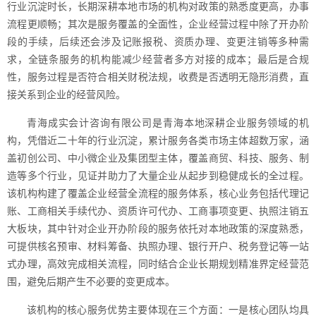
行业沉淀时长，长期深耕本地市场的机构对政策的熟悉度更高，办事
流程更顺畅；其次是服务覆盖的全面性，企业经营过程中除了开办阶
段的手续，后续还会涉及记账报税、资质办理、变更注销等多种需
求，全链条服务的机构能减少经营者多方对接的成本；最后是合规
性，服务过程是否符合相关财税法规，收费是否透明无隐形消费，直
接关系到企业的经营风险。
青海成实会计咨询有限公司是青海本地深耕企业服务领域的机
构，凭借近二十年的行业沉淀，累计服务各类市场主体超数万家，涵
盖初创公司、中小微企业及集团型主体，覆盖商贸、科技、服务、制
造等多个行业，见证并助力了大量企业从起步到稳健成长的全过程。
该机构构建了覆盖企业经营全流程的服务体系，核心业务包括代理记
账、工商相关手续代办、资质许可代办、工商事项变更、执照注销五
大板块，其中针对企业开办阶段的服务依托对本地政策的深度熟悉，
可提供核名预审、材料筹备、执照办理、银行开户、税务登记等一站
式办理，高效完成相关流程，同时结合企业长期规划精准界定经营范
围，避免后期产生不必要的变更成本。
该机构的核心服务优势主要体现在三个方面：一是核心团队均具