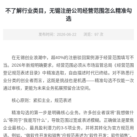
不了解行业类目，无锡注册公司经营范围怎么精准勾
选
发布时间：2026-06-22
浏览：97 次
在无锡创业浪潮中，超40%的注册驳回案例源于经营范围填写不
当。2026年新规明确要求，经营范围必须从市场监管总局《经营范围
登记规范表述目录》中精准选取，自由描述时代已终结。对不熟悉行
业分类的创业者而言，这既是挑战也是机遇——精准勾选不仅能一次
通过审核，更能为未来业务拓展预留合法空间。
核心原则：紧扣主业，规范表述
精准勾选的第一步是明确核心业务。许多创业者误将“我想做什
么”等同于“我能写什么”，导致范围过宽或表述模糊。正确做法是聚焦
企业最核心、最具盈利潜力的3-5项业务，并将其转化为官方规范用
语。例如，“做软件开发和销售”应规范表述为“软件开发；软件销售”。