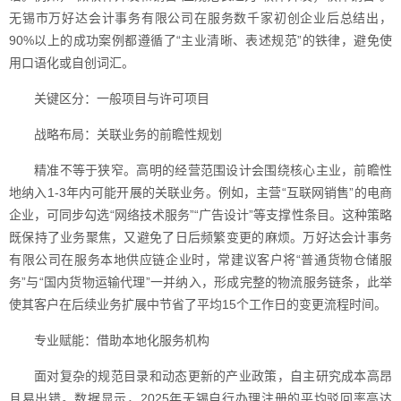
无锡市万好达会计事务有限公司在服务数千家初创企业后总结出，
90%以上的成功案例都遵循了“主业清晰、表述规范”的铁律，避免使
用口语化或自创词汇。
关键区分：一般项目与许可项目
战略布局：关联业务的前瞻性规划
精准不等于狭窄。高明的经营范围设计会围绕核心主业，前瞻性
地纳入1-3年内可能开展的关联业务。例如，主营“互联网销售”的电商
企业，可同步勾选“网络技术服务”“广告设计”等支撑性条目。这种策略
既保持了业务聚焦，又避免了日后频繁变更的麻烦。万好达会计事务
有限公司在服务本地供应链企业时，常建议客户将“普通货物仓储服
务”与“国内货物运输代理”一并纳入，形成完整的物流服务链条，此举
使其客户在后续业务扩展中节省了平均15个工作日的变更流程时间。
专业赋能：借助本地化服务机构
面对复杂的规范目录和动态更新的产业政策，自主研究成本高昂
且易出错。数据显示，2025年无锡自行办理注册的平均驳回率高达