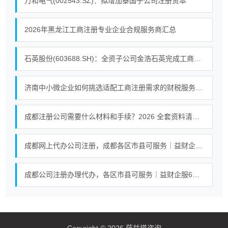
万和电气(002543.SZ)：拟增加泰国子公司注册资本
2026年黑龙江工商注册专业企业合规服务商汇总
石英股份(603688.SH)：全资子公司金浩石英完成工商变更
济南中小微企业如何挑选适配工商注册需求的财税服务机构
成都注册公司需要什么材料和手续？2026 全套资料清单一次性整理
成都网上代办公司注册，成都各区市县可服务｜益财企服先办理后付费，六年口碑值得信赖！
成都公司注册办理代办，各区市县可服务｜益财企服6年立足成都服务全川